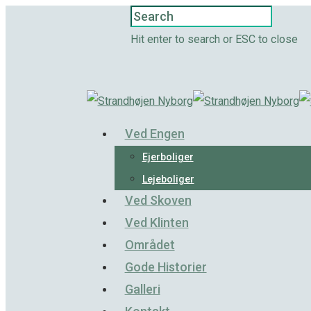
Hit enter to search or ESC to close
Ved Engen
Ejerboliger
Lejeboliger
Ved Skoven
Ved Klinten
Området
Gode Historier
Galleri