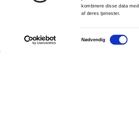
kombinere disse data med a
af deres tjenester.
Samtykkevalg
Nødvendig
Kontakt
Strandhøjen A/S